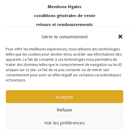
Mentions légales
conditions générales de vente
retours et remboursements
politique de confidentialité
Gérer le consentement
Pour offrir les meilleures expériences, nous utilisons des technologies

telles que les cookies pour stocker et/ou accéder aux informations des
appareils. Le fait de consentir à ces technologies nous permettra de
Paiement sécurisé
traiter des données telles que le comportement de navigation ou les ID
CB / VISA / MASTERCARD
uniques sur ce site. Le fait de ne pas consentir ou de retirer son
consentement peut avoir un effet négatif sur certaines caractéristiques

et fonctions.
Livraison suivie
En France et à l'international depuis mon atelier
Accepter

Refuser
Artisan d’art
Fabrication française
Voir les préférences