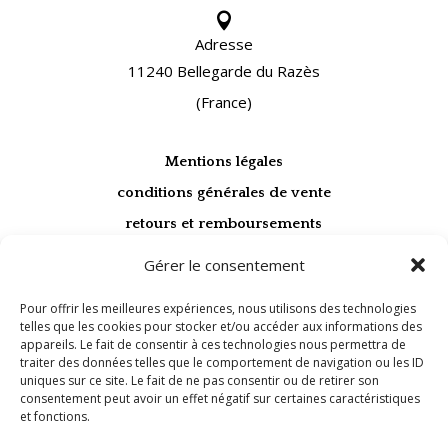

Adresse
11240 Bellegarde du Razès
(France)
Mentions légales
conditions générales de vente
retours et remboursements
politique de confidentialité
Gérer le consentement
Pour offrir les meilleures expériences, nous utilisons des technologies

telles que les cookies pour stocker et/ou accéder aux informations des
appareils. Le fait de consentir à ces technologies nous permettra de
Paiement sécurisé
traiter des données telles que le comportement de navigation ou les ID
CB / VISA / MASTERCARD
uniques sur ce site. Le fait de ne pas consentir ou de retirer son
consentement peut avoir un effet négatif sur certaines caractéristiques

et fonctions.
Livraison suivie